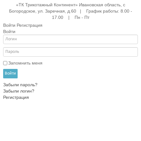
«ТК Трикотажный Континент» Ивановская область, с
Богородское, ул. Заречная, д.60 | График работы: 8.00 -
17.00 | Пн - Пт
Войти
Регистрация
Войти
е
ые
АНА
ры
Запомнить меня
Войти
Забыли пароль?
жды
Забыли логин?
Регистрация
ки
и
ежды