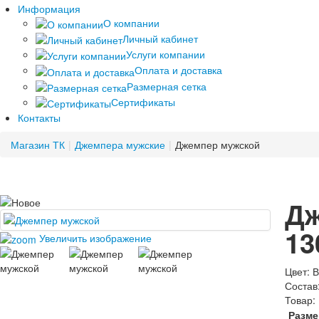
Информация
О компании
Личный кабинет
Услуги компании
Оплата и доставка
Размерная сетка
Сертификаты
Контакты
Магазин ТК
|
Джемпера мужские
|
Джемпер мужской
Д
13
Увеличить изображение
Цвет
:
В
Состав
Товар:
Разме