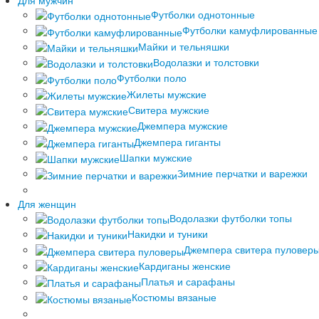
Футболки однотонные
Футболки камуфлированные
Майки и тельняшки
Водолазки и толстовки
Футболки поло
Жилеты мужские
Свитера мужские
Джемпера мужские
Джемпера гиганты
Шапки мужские
Зимние перчатки и варежки
Для женщин
Водолазки футболки топы
Накидки и туники
Джемпера свитера пуловер
Кардиганы женские
Платья и сарафаны
Костюмы вязаные