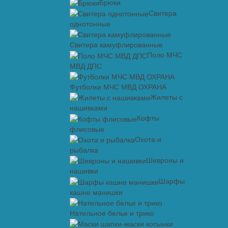
Брюки
Свитера
однотонные
Свитера камуфлированные
Поло МЧС
МВД ДПС
Футболки МЧС МВД ОХРАНА
Жилеты с
нашивками
Кофты
флисовые
Охота и
рыбалка
Шевроны и
нашивки
Шарфы
кашне манишки
Нательное белье и трико