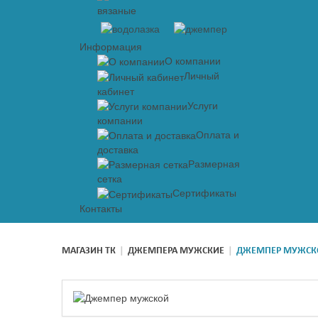
вязаные
Информация
О компании
Личный
кабинет
Услуги
компании
Оплата и
доставка
Размерная
сетка
Сертификаты
Контакты
МАГАЗИН ТК
|
ДЖЕМПЕРА МУЖСКИЕ
|
ДЖЕМПЕР МУЖСК