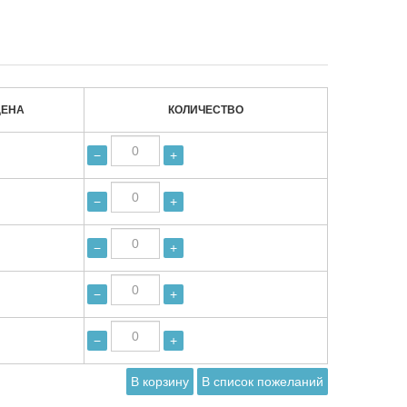
ЦЕНА
КОЛИЧЕСТВО
−
+
−
+
−
+
−
+
−
+