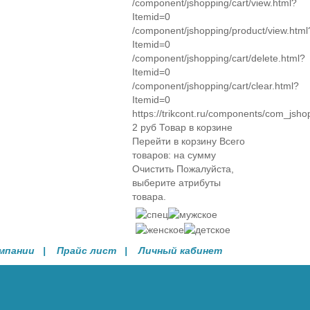
/component/jshopping/cart/view.html?
Itemid=0
/component/jshopping/product/view.html
Itemid=0
/component/jshopping/cart/delete.html?
Itemid=0
/component/jshopping/cart/clear.html?
Itemid=0
https://trikcont.ru/components/com_jsho
2
руб
Товар в корзине
Перейти в корзину
Всего
товаров:
на сумму
Очистить
Пожалуйста,
выберите атрибуты
товара.
омпании
| Прайс лист |
Личный кабинет