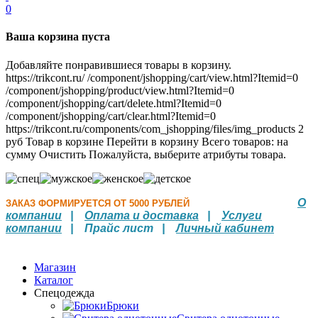
0
Ваша корзина пуста
Добавляйте понравившиеся товары в корзину.
https://trikcont.ru/
/component/jshopping/cart/view.html?Itemid=0
/component/jshopping/product/view.html?Itemid=0
/component/jshopping/cart/delete.html?Itemid=0
/component/jshopping/cart/clear.html?Itemid=0
https://trikcont.ru/components/com_jshopping/files/img_products
2
руб
Товар в корзине
Перейти в корзину
Всего товаров:
на
сумму
Очистить
Пожалуйста, выберите атрибуты товара.
О
ЗАКАЗ ФОРМИРУЕТСЯ ОТ 5000 РУБЛЕЙ
компании
|
Оплата и доставка
|
Услуги
компании
| Прайс лист |
Личный кабинет
Магазин
Каталог
Спецодежда
Брюки