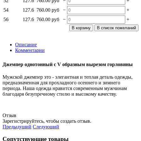
−
+
52
127.6
760.00 руб
−
+
54
127.6
760.00 руб
−
+
56
127.6
760.00 руб
Описание
Комментарии
Джемпер однотонный с V образным вырезом горловины
Мужской джемпер это - элегантная и теплая деталь одежды,
предназначенная для прохладного осеннего и зимнего
периода. Наша одежда нравится современным мужчинам
благодаря безупречному стилю и высокому качеству.
Отзыв
Зарегистрируйтесь, чтобы создать отзыв.
Предыдущий
Следующий
Сопутствующие товары