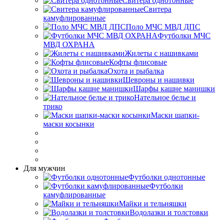
Свитера однотонные
Свитера
камуфлированные
Поло МЧС МВД ДПС
Футболки МЧС
МВД ОХРАНА
Жилеты с нашивками
Кофты флисовые
Охота и рыбалка
Шевроны и нашивки
Шарфы кашне манишки
Нательное белье и
трико
Маски шапки-
маски косынки
Для мужчин
Футболки однотонные
Футболки
камуфлированные
Майки и тельняшки
Водолазки и толстовки