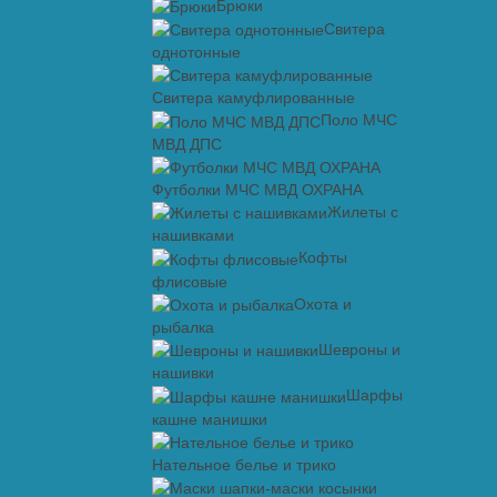
Брюки
Свитера
однотонные
Свитера камуфлированные
Поло МЧС
МВД ДПС
Футболки МЧС МВД ОХРАНА
Жилеты с
нашивками
Кофты
флисовые
Охота и
рыбалка
Шевроны и
нашивки
Шарфы
кашне манишки
Нательное белье и трико