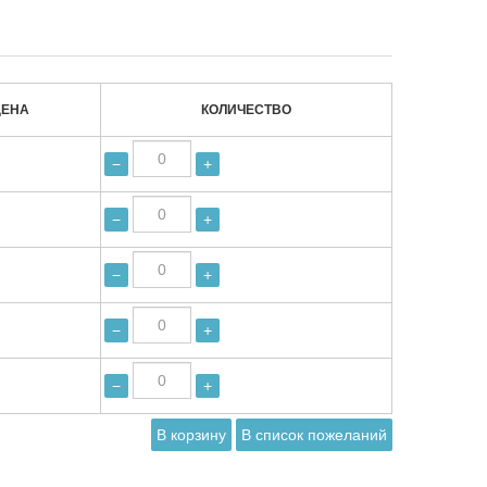
ЦЕНА
КОЛИЧЕСТВО
−
+
−
+
−
+
−
+
−
+