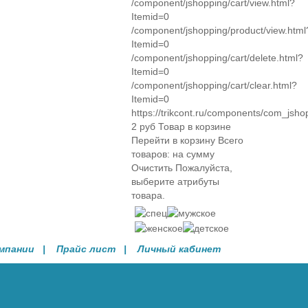
/component/jshopping/cart/view.html?
Itemid=0
/component/jshopping/product/view.html
Itemid=0
/component/jshopping/cart/delete.html?
Itemid=0
/component/jshopping/cart/clear.html?
Itemid=0
https://trikcont.ru/components/com_jsho
2
руб
Товар в корзине
Перейти в корзину
Всего
товаров:
на сумму
Очистить
Пожалуйста,
выберите атрибуты
товара.
омпании
| Прайс лист |
Личный кабинет