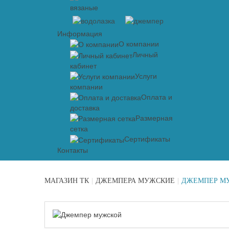
вязаные
Информация
О компании
Личный
кабинет
Услуги
компании
Оплата и
доставка
Размерная
сетка
Сертификаты
Контакты
МАГАЗИН ТК
|
ДЖЕМПЕРА МУЖСКИЕ
|
ДЖЕМПЕР М