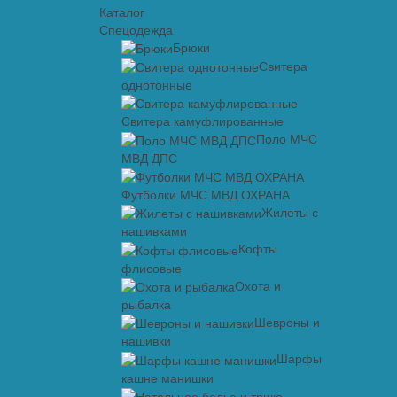
Каталог
Спецодежда
Брюки
Свитера
однотонные
Свитера камуфлированные
Поло МЧС
МВД ДПС
Футболки МЧС МВД ОХРАНА
Жилеты с
нашивками
Кофты
флисовые
Охота и
рыбалка
Шевроны и
нашивки
Шарфы
кашне манишки