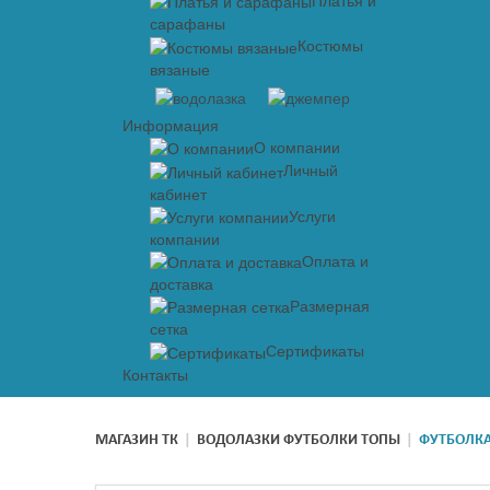
Платья и
сарафаны
Костюмы
вязаные
Информация
О компании
Личный
кабинет
Услуги
компании
Оплата и
доставка
Размерная
сетка
Сертификаты
Контакты
МАГАЗИН ТК
|
ВОДОЛАЗКИ ФУТБОЛКИ ТОПЫ
|
ФУТБОЛКА