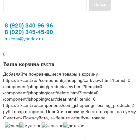
8 (920) 340-96-96
8 (920) 345-45-90
trikcont@yandex.ru
0
Ваша корзина пуста
Добавляйте понравившиеся товары в корзину.
https://trikcont.ru/
/component/jshopping/cart/view.html?Itemid=0
/component/jshopping/product/view.html?Itemid=0
/component/jshopping/cart/delete.html?Itemid=0
/component/jshopping/cart/clear.html?Itemid=0
https://trikcont.ru/components/com_jshopping/files/img_products
2
руб
Товар в корзине
Перейти в корзину
Всего товаров:
на сумму
Очистить
Пожалуйста, выберите атрибуты товара.