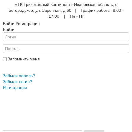
«ТК Трикотажный Континент» Ивановская область, с
Богородское, ул. Заречная, д.60 | График работы: 8.00 -
17.00 | Пн - Пт
Войти
Регистрация
Войти
е
ые
АНА
ры
Запомнить меня
Войти
Забыли пароль?
Забыли логин?
жды
Регистрация
ки
и
ежды