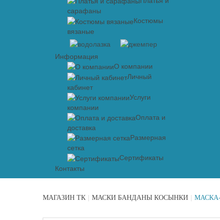
Платья и
сарафаны
Костюмы
вязаные
Информация
О компании
Личный
кабинет
Услуги
компании
Оплата и
доставка
Размерная
сетка
Сертификаты
Контакты
МАГАЗИН ТК
|
МАСКИ БАНДАНЫ КОСЫНКИ
|
МАСКА