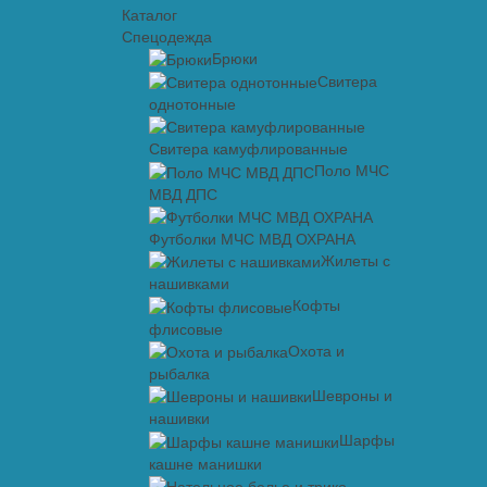
Каталог
Спецодежда
Брюки
Свитера
однотонные
Свитера камуфлированные
Поло МЧС
МВД ДПС
Футболки МЧС МВД ОХРАНА
Жилеты с
нашивками
Кофты
флисовые
Охота и
рыбалка
Шевроны и
нашивки
Шарфы
кашне манишки