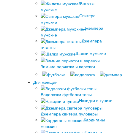
Жилеты
мужские
Свитера
мужские
Джемпера
мужские
Джемпера
гиганты
Шапки мужские
Зимние перчатки и варежки
Для женщин
Водолазки футболки топы
Накидки и туники
Джемпера свитера пуловеры
Кардиганы
женские
Платья и