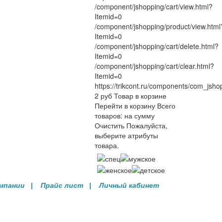
/component/jshopping/cart/view.html?
Itemid=0
/component/jshopping/product/view.html
Itemid=0
/component/jshopping/cart/delete.html?
Itemid=0
/component/jshopping/cart/clear.html?
Itemid=0
https://trikcont.ru/components/com_jsho
2
руб
Товар в корзине
Перейти в корзину
Всего
товаров:
на сумму
Очистить
Пожалуйста,
выберите атрибуты
товара.
омпании
| Прайс лист |
Личный кабинет