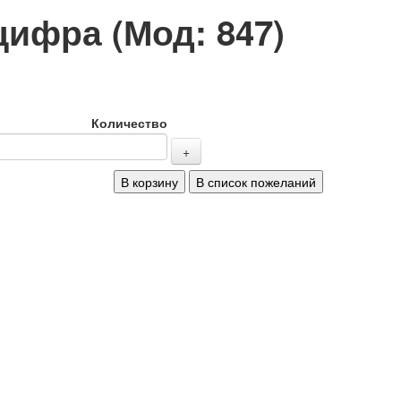
 цифра
(Мод:
847
)
Количество
+