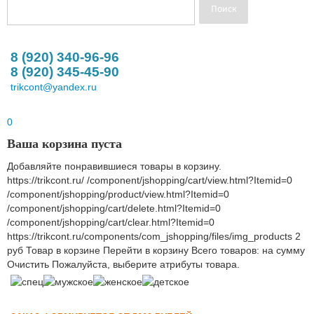
8 (920) 340-96-96
8 (920) 345-45-90
trikcont@yandex.ru
0
Ваша корзина пуста
Добавляйте понравившиеся товары в корзину.
https://trikcont.ru/
/component/jshopping/cart/view.html?Itemid=0
/component/jshopping/product/view.html?Itemid=0
/component/jshopping/cart/delete.html?Itemid=0
/component/jshopping/cart/clear.html?Itemid=0
https://trikcont.ru/components/com_jshopping/files/img_products
2
руб
Товар в корзине
Перейти в корзину
Всего товаров:
на сумму
Очистить
Пожалуйста, выберите атрибуты товара.