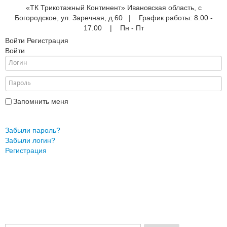
«ТК Трикотажный Континент» Ивановская область, с
Богородское, ул. Заречная, д.60 | График работы: 8.00 -
17.00 | Пн - Пт
Войти
Регистрация
Войти
е
ые
АНА
ры
Запомнить меня
Войти
Забыли пароль?
Забыли логин?
жды
Регистрация
ки
и
ежды