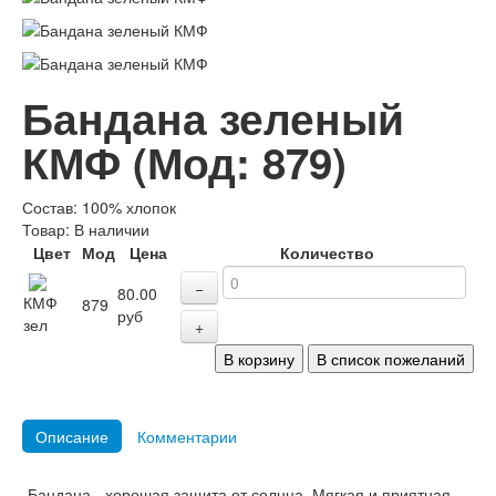
Бандана зеленый
КМФ
(Мод:
879
)
Состав
:
100% хлопок
Товар:
В наличии
Цвет
Мод
Цена
Количество
−
80.00
КМФ
879
руб
зел
+
Описание
Комментарии
Бандана - хорошая защита от солнца. Мягкая и приятная