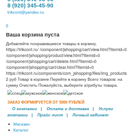
8 (920) 345-45-90
trikcont@yandex.ru
0
Ваша корзина пуста
Добавляйте понравившиеся товары в корзину.
https://trikcont.ru/
/component/jshopping/cart/view.html?Itemid=0
/component/jshopping/product/view.html?Itemid=0
/component/jshopping/cart/delete.html?Itemid=0
/component/jshopping/cart/clear.html?Itemid=0
https://trikcont.ru/components/com_jshopping/files/img_products
2
руб
Товар в корзине
Перейти в корзину
Всего товаров:
на
сумму
Очистить
Пожалуйста, выберите атрибуты товара.
ЗАКАЗ ФОРМИРУЕТСЯ ОТ 5000 РУБЛЕЙ
О компании
|
Оплата и доставка
|
Услуги
компании
| Прайс лист |
Личный кабинет
Магазин
Каталог