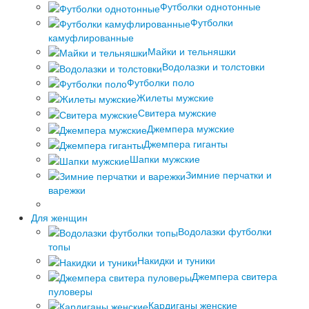
Футболки однотонные
Футболки
камуфлированные
Майки и тельняшки
Водолазки и толстовки
Футболки поло
Жилеты мужские
Свитера мужские
Джемпера мужские
Джемпера гиганты
Шапки мужские
Зимние перчатки и
варежки
Для женщин
Водолазки футболки
топы
Накидки и туники
Джемпера свитера
пуловеры
Кардиганы женские