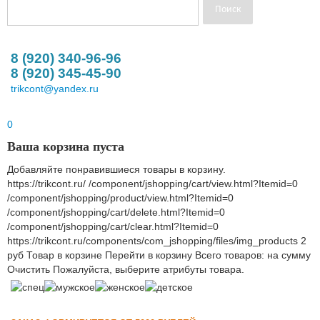
8 (920) 340-96-96
8 (920) 345-45-90
trikcont@yandex.ru
0
Ваша корзина пуста
Добавляйте понравившиеся товары в корзину.
https://trikcont.ru/
/component/jshopping/cart/view.html?Itemid=0
/component/jshopping/product/view.html?Itemid=0
/component/jshopping/cart/delete.html?Itemid=0
/component/jshopping/cart/clear.html?Itemid=0
https://trikcont.ru/components/com_jshopping/files/img_products
2
руб
Товар в корзине
Перейти в корзину
Всего товаров:
на сумму
Очистить
Пожалуйста, выберите атрибуты товара.