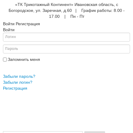
«ТК Трикотажный Континент» Ивановская область, с
Богородское, ул. Заречная, д.60 | График работы: 8.00 -
17.00 | Пн - Пт
Войти
Регистрация
Войти
е
ые
АНА
ры
Запомнить меня
Войти
Забыли пароль?
Забыли логин?
жды
Регистрация
ки
и
ежды