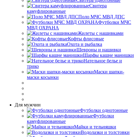
Свитера однотонные
Свитера
камуфлированные
Поло МЧС МВД ДПС
Футболки МЧС
МВД ОХРАНА
Жилеты с нашивками
Кофты флисовые
Охота и рыбалка
Шевроны и нашивки
Шарфы кашне манишки
Нательное белье и
трико
Маски шапки-
маски косынки
Для мужчин
Футболки однотонные
Футболки
камуфлированные
Майки и тельняшки
Водолазки и толстовки