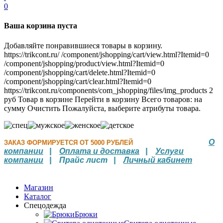
0
Ваша корзина пуста
Добавляйте понравившиеся товары в корзину.
https://trikcont.ru/
/component/jshopping/cart/view.html?Itemid=0
/component/jshopping/product/view.html?Itemid=0
/component/jshopping/cart/delete.html?Itemid=0
/component/jshopping/cart/clear.html?Itemid=0
https://trikcont.ru/components/com_jshopping/files/img_products
2
руб
Товар в корзине
Перейти в корзину
Всего товаров:
на
сумму
Очистить
Пожалуйста, выберите атрибуты товара.
О
ЗАКАЗ ФОРМИРУЕТСЯ ОТ 5000 РУБЛЕЙ
компании
|
Оплата и доставка
|
Услуги
компании
| Прайс лист |
Личный кабинет
Магазин
Каталог
Спецодежда
Брюки