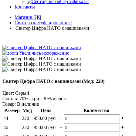
Сертификаты
Контакты
Магазин ТК
|
Свитера камуфлированные
|
Свитер Цифра НАТО с нашивками
Увеличить изображение
Свитер Цифра НАТО с нашивками
(Мод:
220
)
Цвет
:
Серый
Состав
:
70% акрил 30% шерсть
Товар:
В наличии
Размер
Мод
Цена
Количество
−
+
44
220
950.00 руб
−
+
46
220
950.00 руб