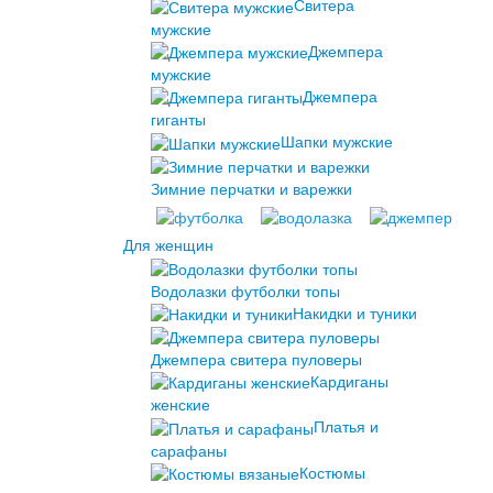
Свитера
мужские
Джемпера
мужские
Джемпера
гиганты
Шапки мужские
Зимние перчатки и варежки
Для женщин
Водолазки футболки топы
Накидки и туники
Джемпера свитера пуловеры
Кардиганы
женские
Платья и
сарафаны
Костюмы