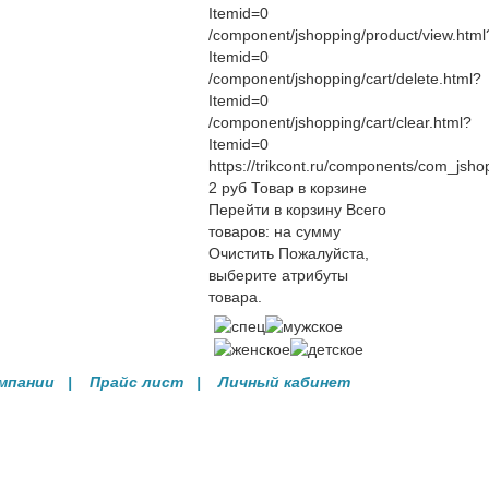
Itemid=0
/component/jshopping/product/view.html
Itemid=0
/component/jshopping/cart/delete.html?
Itemid=0
/component/jshopping/cart/clear.html?
Itemid=0
https://trikcont.ru/components/com_jsho
2
руб
Товар в корзине
Перейти в корзину
Всего
товаров:
на сумму
Очистить
Пожалуйста,
выберите атрибуты
товара.
омпании
| Прайс лист |
Личный кабинет