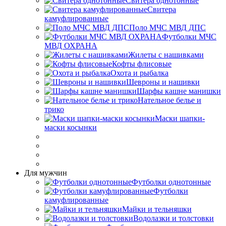
Свитера однотонные
Свитера
камуфлированные
Поло МЧС МВД ДПС
Футболки МЧС
МВД ОХРАНА
Жилеты с нашивками
Кофты флисовые
Охота и рыбалка
Шевроны и нашивки
Шарфы кашне манишки
Нательное белье и
трико
Маски шапки-
маски косынки
Для мужчин
Футболки однотонные
Футболки
камуфлированные
Майки и тельняшки
Водолазки и толстовки