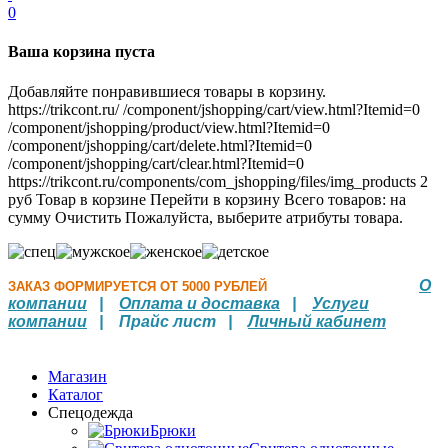
0
Ваша корзина пуста
Добавляйте понравившиеся товары в корзину.
https://trikcont.ru/
/component/jshopping/cart/view.html?Itemid=0
/component/jshopping/product/view.html?Itemid=0
/component/jshopping/cart/delete.html?Itemid=0
/component/jshopping/cart/clear.html?Itemid=0
https://trikcont.ru/components/com_jshopping/files/img_products
2
руб
Товар в корзине
Перейти в корзину
Всего товаров:
на
сумму
Очистить
Пожалуйста, выберите атрибуты товара.
О
ЗАКАЗ ФОРМИРУЕТСЯ ОТ 5000 РУБЛЕЙ
компании
|
Оплата и доставка
|
Услуги
компании
| Прайс лист |
Личный кабинет
Магазин
Каталог
Спецодежда
Брюки