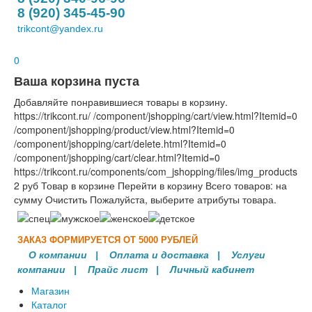
8 (920) 345-45-90
trikcont@yandex.ru
0
Ваша корзина пуста
Добавляйте понравившиеся товары в корзину.
https://trikcont.ru/
/component/jshopping/cart/view.html?Itemid=0
/component/jshopping/product/view.html?Itemid=0
/component/jshopping/cart/delete.html?Itemid=0
/component/jshopping/cart/clear.html?Itemid=0
https://trikcont.ru/components/com_jshopping/files/img_products
2
руб
Товар в корзине
Перейти в корзину
Всего товаров:
на
сумму
Очистить
Пожалуйста, выберите атрибуты товара.
ЗАКАЗ ФОРМИРУЕТСЯ ОТ 5000 РУБЛЕЙ
О компании
|
Оплата и доставка
|
Услуги
компании
| Прайс лист |
Личный кабинет
Магазин
Каталог