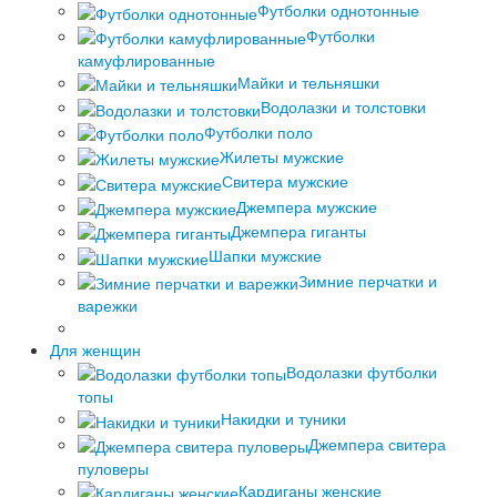
Футболки однотонные
Футболки
камуфлированные
Майки и тельняшки
Водолазки и толстовки
Футболки поло
Жилеты мужские
Свитера мужские
Джемпера мужские
Джемпера гиганты
Шапки мужские
Зимние перчатки и
варежки
Для женщин
Водолазки футболки
топы
Накидки и туники
Джемпера свитера
пуловеры
Кардиганы женские