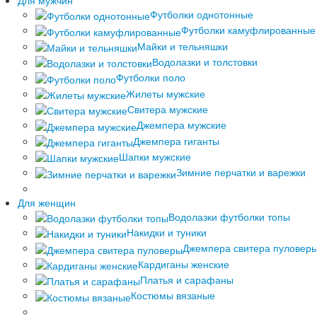
Футболки однотонные
Футболки камуфлированные
Майки и тельняшки
Водолазки и толстовки
Футболки поло
Жилеты мужские
Свитера мужские
Джемпера мужские
Джемпера гиганты
Шапки мужские
Зимние перчатки и варежки
Для женщин
Водолазки футболки топы
Накидки и туники
Джемпера свитера пуловер
Кардиганы женские
Платья и сарафаны
Костюмы вязаные