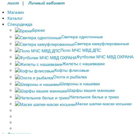
лист |
Личный кабинет
Магазин
Каталог
Спецодежда
Брюки
Свитера однотонные
Свитера камуфлированные
Поло МЧС МВД ДПС
Футболки МЧС МВД ОХРАНА
Жилеты с нашивками
Кофты флисовые
Охота и рыбалка
Шевроны и нашивки
Шарфы кашне манишки
Нательное белье и трико
Маски шапки-маски косынки
Для мужчин