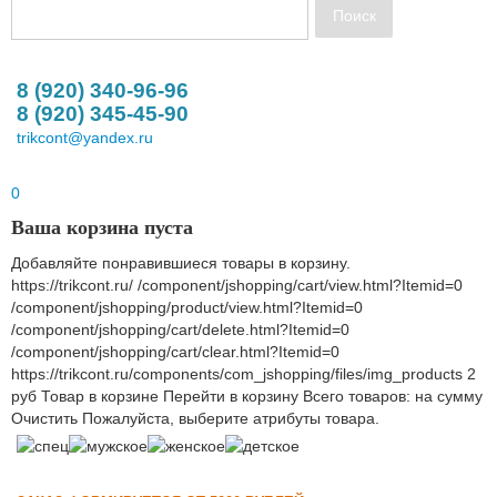
8 (920) 340-96-96
8 (920) 345-45-90
trikcont@yandex.ru
0
Ваша корзина пуста
Добавляйте понравившиеся товары в корзину.
https://trikcont.ru/
/component/jshopping/cart/view.html?Itemid=0
/component/jshopping/product/view.html?Itemid=0
/component/jshopping/cart/delete.html?Itemid=0
/component/jshopping/cart/clear.html?Itemid=0
https://trikcont.ru/components/com_jshopping/files/img_products
2
руб
Товар в корзине
Перейти в корзину
Всего товаров:
на сумму
Очистить
Пожалуйста, выберите атрибуты товара.