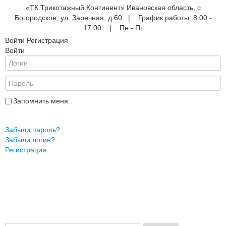
«ТК Трикотажный Континент» Ивановская область, с
Богородское, ул. Заречная, д.60 | График работы: 8.00 -
17.00 | Пн - Пт
Войти
Регистрация
Войти
е
ые
АНА
ры
Запомнить меня
Войти
Забыли пароль?
Забыли логин?
жды
Регистрация
ки
и
ежды