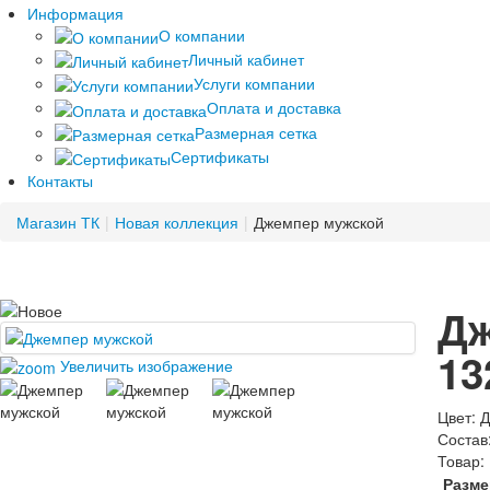
Информация
О компании
Личный кабинет
Услуги компании
Оплата и доставка
Размерная сетка
Сертификаты
Контакты
Магазин ТК
|
Новая коллекция
|
Джемпер мужской
Д
13
Увеличить изображение
Цвет
:
Д
Состав
Товар:
Разме