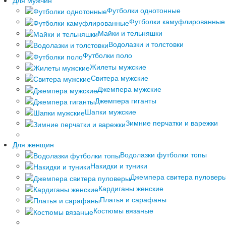
Футболки однотонные
Футболки камуфлированные
Майки и тельняшки
Водолазки и толстовки
Футболки поло
Жилеты мужские
Свитера мужские
Джемпера мужские
Джемпера гиганты
Шапки мужские
Зимние перчатки и варежки
Для женщин
Водолазки футболки топы
Накидки и туники
Джемпера свитера пуловер
Кардиганы женские
Платья и сарафаны
Костюмы вязаные