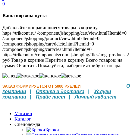
0
Ваша корзина пуста
Добавляйте понравившиеся товары в корзину.
https://trikcont.ru/
/component/jshopping/cart/view.html?Itemid=0
/component/jshopping/product/view.html?Itemid=0
/component/jshopping/cart/delete.html?Itemid=0
/component/jshopping/cart/clear.html?Itemid=0
https://trikcont.ru/components/com_jshopping/files/img_products
2
руб
Товар в корзине
Перейти в корзину
Всего товаров:
на
сумму
Очистить
Пожалуйста, выберите атрибуты товара.
О
ЗАКАЗ ФОРМИРУЕТСЯ ОТ 5000 РУБЛЕЙ
компании
|
Оплата и доставка
|
Услуги
компании
| Прайс лист |
Личный кабинет
Магазин
Каталог
Спецодежда
Брюки