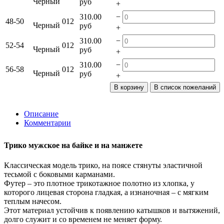
Черный
руб
+
−
310.00
48-50
012
Черный
руб
+
−
310.00
52-54
012
Черный
руб
+
−
310.00
56-58
012
Черный
руб
+
Описание
Комментарии
Трико мужское на байке и на манжете
Классическая модель трико, на поясе стянуты эластичной
тесьмой с боковыми карманами.
Футер – это плотное трикотажное полотно из хлопка, у
которого лицевая сторона гладкая, а изнаночная – с мягким
теплым начесом.
Этот материал устойчив к появлению катышков и вытяжений,
долго служит и со временем не меняет форму.