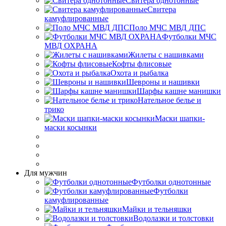
Свитера однотонные
Свитера
камуфлированные
Поло МЧС МВД ДПС
Футболки МЧС
МВД ОХРАНА
Жилеты с нашивками
Кофты флисовые
Охота и рыбалка
Шевроны и нашивки
Шарфы кашне манишки
Нательное белье и
трико
Маски шапки-
маски косынки
Для мужчин
Футболки однотонные
Футболки
камуфлированные
Майки и тельняшки
Водолазки и толстовки