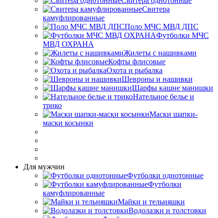
Свитера однотонные
Свитера
камуфлированные
Поло МЧС МВД ДПС
Футболки МЧС
МВД ОХРАНА
Жилеты с нашивками
Кофты флисовые
Охота и рыбалка
Шевроны и нашивки
Шарфы кашне манишки
Нательное белье и
трико
Маски шапки-
маски косынки
Для мужчин
Футболки однотонные
Футболки
камуфлированные
Майки и тельняшки
Водолазки и толстовки