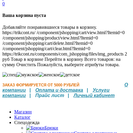
0
Ваша корзина пуста
Добавляйте понравившиеся товары в корзину.
https://trikcont.ru/
/component/jshopping/cart/view.html?Itemid=0
/component/jshopping/product/view.html?Itemid=0
/component/jshopping/cart/delete.html?Itemid=0
/component/jshopping/cart/clear.html?Itemid=0
https://trikcont.ru/components/com_jshopping/files/img_products
2
руб
Товар в корзине
Перейти в корзину
Всего товаров:
на
сумму
Очистить
Пожалуйста, выберите атрибуты товара.
О
ЗАКАЗ ФОРМИРУЕТСЯ ОТ 5000 РУБЛЕЙ
компании
|
Оплата и доставка
|
Услуги
компании
| Прайс лист |
Личный кабинет
Магазин
Каталог
Спецодежда
Брюки