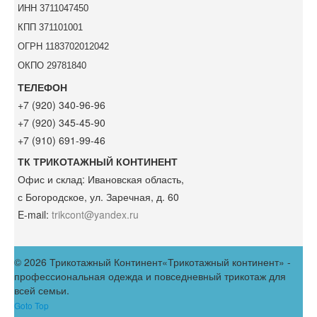
ИНН 3711047450
КПП 371101001
ОГРН 1183702012042
ОКПО 29781840
ТЕЛЕФОН
+7 (920) 340-96-96
+7 (920) 345-45-90
+7 (910) 691-99-46
ТК ТРИКОТАЖНЫЙ КОНТИНЕНТ
Офис и склад:
Ивановская область,
с Богородское, ул. Заречная, д. 60
E-mail:
trikcont@yandex.ru
© 2026 Трикотажный Континент
«Трикотажный континент» -
профессиональная одежда и повседневный трикотаж для
всей семьи.
Goto Top