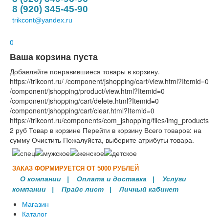
8 (920) 345-45-90
trikcont@yandex.ru
0
Ваша корзина пуста
Добавляйте понравившиеся товары в корзину.
https://trikcont.ru/
/component/jshopping/cart/view.html?Itemid=0
/component/jshopping/product/view.html?Itemid=0
/component/jshopping/cart/delete.html?Itemid=0
/component/jshopping/cart/clear.html?Itemid=0
https://trikcont.ru/components/com_jshopping/files/img_products
2
руб
Товар в корзине
Перейти в корзину
Всего товаров:
на
сумму
Очистить
Пожалуйста, выберите атрибуты товара.
ЗАКАЗ ФОРМИРУЕТСЯ ОТ 5000 РУБЛЕЙ
О компании
|
Оплата и доставка
|
Услуги
компании
| Прайс лист |
Личный кабинет
Магазин
Каталог