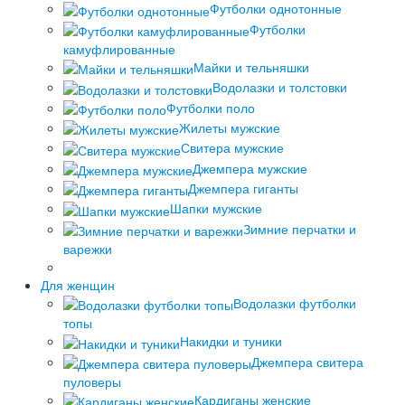
Футболки однотонные
Футболки
камуфлированные
Майки и тельняшки
Водолазки и толстовки
Футболки поло
Жилеты мужские
Свитера мужские
Джемпера мужские
Джемпера гиганты
Шапки мужские
Зимние перчатки и
варежки
Для женщин
Водолазки футболки
топы
Накидки и туники
Джемпера свитера
пуловеры
Кардиганы женские