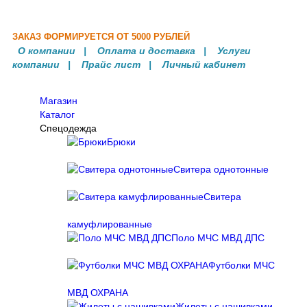
й одежды
ЗАКАЗ ФОРМИРУЕТСЯ ОТ 5000 РУБЛЕЙ
О компании
|
Оплата и доставка
|
Услуги
компании
| Прайс лист |
Личный кабинет
Магазин
Каталог
Спецодежда
Брюки
Свитера однотонные
Свитера
камуфлированные
Поло МЧС МВД ДПС
Футболки МЧС
МВД ОХРАНА
Жилеты с нашивками