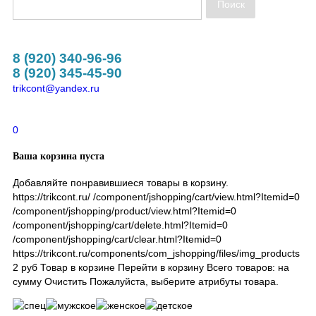
ванные
8 (920) 340-96-96
8 (920) 345-45-90
ки
trikcont@yandex.ru
0
Ваша корзина пуста
арежки
Добавляйте понравившиеся товары в корзину.
й одежды
https://trikcont.ru/
/component/jshopping/cart/view.html?Itemid=0
/component/jshopping/product/view.html?Itemid=0
/component/jshopping/cart/delete.html?Itemid=0
топы
/component/jshopping/cart/clear.html?Itemid=0
https://trikcont.ru/components/com_jshopping/files/img_products
уловеры
2
руб
Товар в корзине
Перейти в корзину
Всего товаров:
на
сумму
Очистить
Пожалуйста, выберите атрибуты товара.