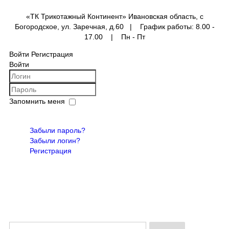
«ТК Трикотажный Континент» Ивановская область, с
Богородское, ул. Заречная, д.60 | График работы: 8.00 -
17.00 | Пн - Пт
Войти
Регистрация
Войти
анные
Запомнить меня
ОХРАНА
Войти
Забыли пароль?
Забыли логин?
Регистрация
ки
ико
осынки
ежда
 1
 2
 3