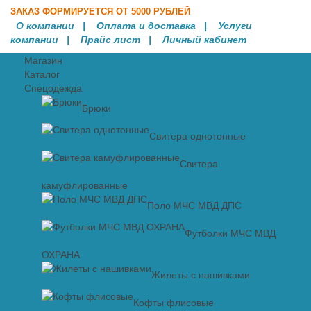
ЗАКАЗ ФОРМИРУЕТСЯ ОТ 5000 РУБЛЕЙ
О компании
|
Оплата и доставка
|
Услуги
компании
| Прайс лист |
Личный кабинет
Магазин
Каталог
Спецодежда
Брюки
Свитера однотонные
Свитера
камуфлированные
Поло МЧС МВД ДПС
Футболки МЧС МВД
ОХРАНА
Жилеты с нашивками
Кофты флисовые