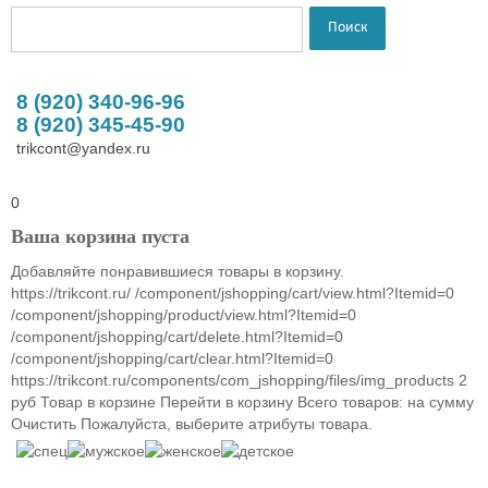
8 (920) 340-96-96
8 (920) 345-45-90
trikcont@yandex.ru
0
Ваша корзина пуста
Добавляйте понравившиеся товары в корзину.
https://trikcont.ru/
/component/jshopping/cart/view.html?Itemid=0
/component/jshopping/product/view.html?Itemid=0
/component/jshopping/cart/delete.html?Itemid=0
/component/jshopping/cart/clear.html?Itemid=0
https://trikcont.ru/components/com_jshopping/files/img_products
2
руб
Товар в корзине
Перейти в корзину
Всего товаров:
на сумму
Очистить
Пожалуйста, выберите атрибуты товара.