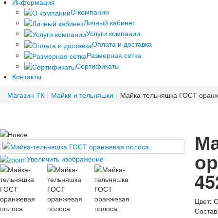
Информация
О компании
Личный кабинет
Услуги компании
Оплата и доставка
Размерная сетка
Сертификаты
Контакты
Магазин ТК
|
Майки и тельняшки
|
Майка-тельняшка ГОСТ оранж
Ма
ор
Увеличить изображение
45
Цвет
:
О
Состав