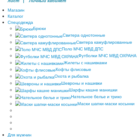
лист |
Личный кабинет
Магазин
Каталог
Спецодежда
Брюки
Свитера однотонные
Свитера камуфлированные
Поло МЧС МВД ДПС
Футболки МЧС МВД ОХРАНА
Жилеты с нашивками
Кофты флисовые
Охота и рыбалка
Шевроны и нашивки
Шарфы кашне манишки
Нательное белье и трико
Маски шапки-маски косынки
Для мужчин