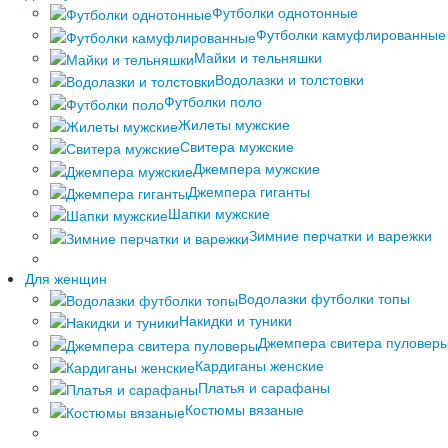
Футболки однотонные
Футболки камуфлированные
Майки и тельняшки
Водолазки и толстовки
Футболки поло
Жилеты мужские
Свитера мужские
Джемпера мужские
Джемпера гиганты
Шапки мужские
Зимние перчатки и варежки
Для женщин
Водолазки футболки топы
Накидки и туники
Джемпера свитера пуловер
Кардиганы женские
Платья и сарафаны
Костюмы вязаные