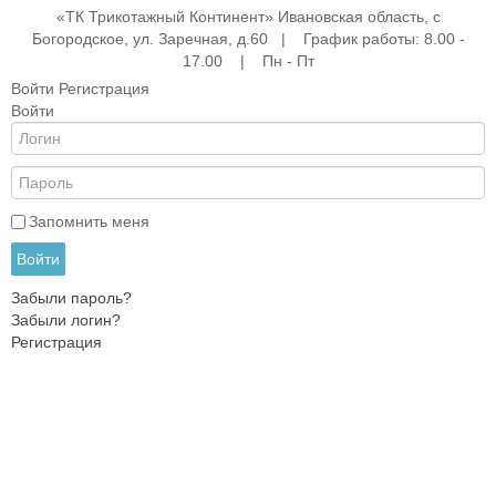
«ТК Трикотажный Континент» Ивановская область, с
Богородское, ул. Заречная, д.60 | График работы: 8.00 -
17.00 | Пн - Пт
Войти
Регистрация
Войти
е
ые
АНА
ры
Запомнить меня
Войти
Забыли пароль?
жды
Забыли логин?
Регистрация
ки
и
ежды