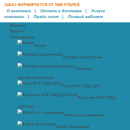
ЗАКАЗ ФОРМИРУЕТСЯ ОТ 5000 РУБЛЕЙ
О компании
|
Оплата и доставка
|
Услуги
компании
| Прайс лист |
Личный кабинет
Магазин
Каталог
Спецодежда
Брюки
Свитера однотонные
Свитера
камуфлированные
Поло МЧС МВД ДПС
Футболки МЧС МВД
ОХРАНА
Жилеты с нашивками
Кофты флисовые