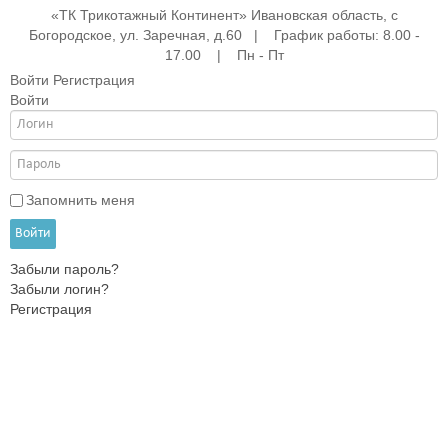
«ТК Трикотажный Континент» Ивановская область, с
Богородское, ул. Заречная, д.60 | График работы: 8.00 -
17.00 | Пн - Пт
Войти
Регистрация
Войти
е
ые
АНА
ры
Запомнить меня
Войти
Забыли пароль?
жды
Забыли логин?
Регистрация
ки
и
ежды