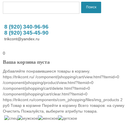
8 (920) 340-96-96
8 (920) 345-45-90
trikcont@yandex.ru
0
Ваша корзина пуста
Добавляйте понравившиеся товары в корзину.
https://trikcont.ru/
/component/jshopping/cart/view.html?Itemid=0
/component/jshopping/product/view.html?Itemid=0
/component/jshopping/cart/delete.html?Itemid=0
/component/jshopping/cart/clear.html?Itemid=0
https://trikcont.ru/components/com_jshopping/files/img_products
2
руб
Товар в корзине
Перейти в корзину
Всего товаров:
на сумму
Очистить
Пожалуйста, выберите атрибуты товара.