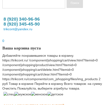
8 (920) 340-96-96
8 (920) 345-45-90
trikcont@yandex.ru
0
Ваша корзина пуста
Добавляйте понравившиеся товары в корзину.
https://trikcont.ru/
/component/jshopping/cart/view.html?Itemid=0
/component/jshopping/product/view.html?Itemid=0
/component/jshopping/cart/delete.html?Itemid=0
/component/jshopping/cart/clear.html?Itemid=0
https://trikcont.ru/components/com_jshopping/files/img_products
2
руб
Товар в корзине
Перейти в корзину
Всего товаров:
на сумму
Очистить
Пожалуйста, выберите атрибуты товара.