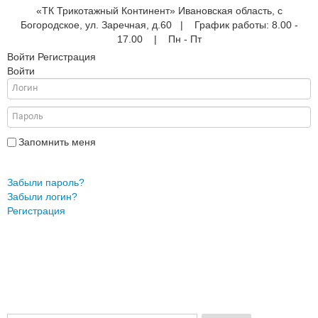
«ТК Трикотажный Континент» Ивановская область, с
Богородское, ул. Заречная, д.60 | График работы: 8.00 -
17.00 | Пн - Пт
Войти
Регистрация
Войти
е
ые
АНА
ры
Запомнить меня
Войти
Забыли пароль?
Забыли логин?
жды
Регистрация
ки
и
ежды