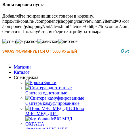
Ваша корзина пуста
Добавляйте понравившиеся товары в корзину.
https://trikcont.ru/
/component/jshopping/cart/view.html?Itemid=0
/co
/component/jshopping/cart/clear.html?Itemid=0
https://trikcont.ru/c
Очистить
Пожалуйста, выберите атрибуты товара.
О к
ЗАКАЗ ФОРМИРУЕТСЯ ОТ 5000 РУБЛЕЙ
Магазин
Каталог
Спецодежда
Брюки
Свитера однотонные
Свитера камуфлированные
Поло
МЧС МВД ДПС