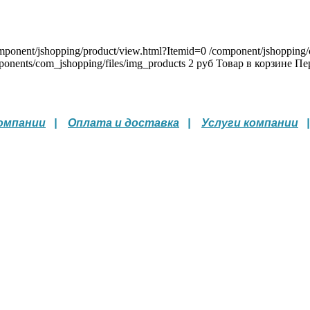
mponent/jshopping/product/view.html?Itemid=0
/component/jshopping/c
omponents/com_jshopping/files/img_products
2
руб
Товар в корзине
Пе
омпании
|
Оплата и доставка
|
Услуги компании
|