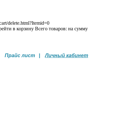
art/delete.html?Itemid=0
рейти в корзину
Всего товаров:
на сумму
 Прайс лист |
Личный кабинет