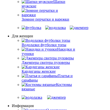
Шапки
мужские
Зимние перчатки и варежки
Для женщин
Водолазки футболки топы
Накидки и
туники
Джемпера свитера пуловеры
Кардиганы женские
Платья и
сарафаны
Костюмы
вязаные
Информация