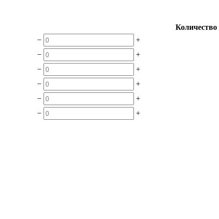
Количество
−
+
−
+
−
+
−
+
−
+
−
+