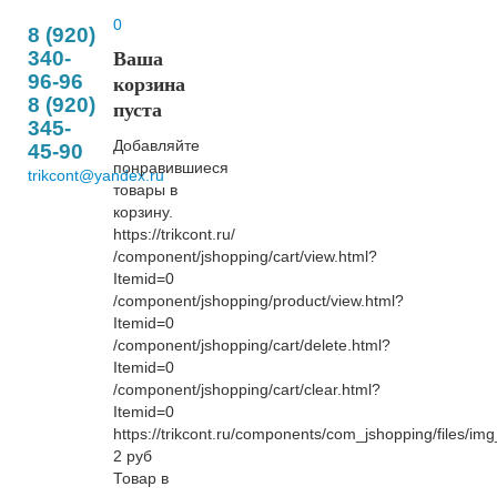
0
8 (920)
340-
Ваша
96-96
корзина
8 (920)
пуста
345-
Добавляйте
45-90
понравившиеся
trikcont@yandex.ru
товары в
корзину.
https://trikcont.ru/
/component/jshopping/cart/view.html?
Itemid=0
/component/jshopping/product/view.html?
Itemid=0
/component/jshopping/cart/delete.html?
Itemid=0
/component/jshopping/cart/clear.html?
Itemid=0
https://trikcont.ru/components/com_jshopping/files/im
2
руб
Товар в