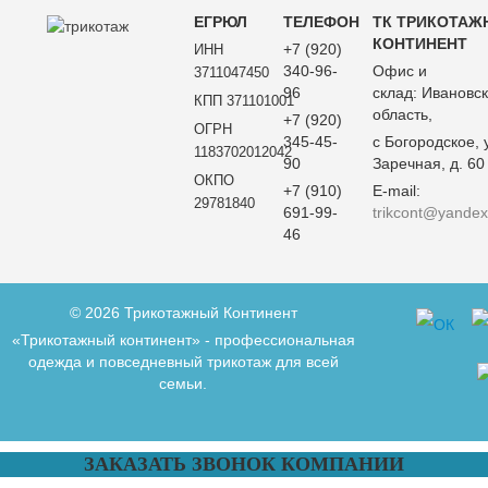
ЕГРЮЛ
ТЕЛЕФОН
ТК ТРИКОТАЖ
КОНТИНЕНТ
+7 (920)
ИНН
340-96-
Офис и
3711047450
96
склад:
Ивановск
КПП 371101001
область,
+7 (920)
ОГРН
345-45-
с Богородское, 
1183702012042
90
Заречная, д. 60
ОКПО
+7 (910)
E-mail:
29781840
691-99-
trikcont@yandex
46
© 2026 Трикотажный Континент
«Трикотажный континент» - профессиональная
одежда и повседневный трикотаж для всей
семьи.
ЗАКАЗАТЬ ЗВОНОК КОМПАНИИ