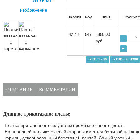
Увеличить
изображение
РАЗМЕР
МОД
ЦЕНА
КОЛИЧЕС
42-48
547
1850.00
−
руб
+
ОПИСАНИЕ
КОММЕНТАРИИ
Длинное трикотажное платье
Платье приталенного силуэта из пряжи молочного цвета.
На передней полочке с левой стороны имеется большой наклад
карман, декорированный блестящей лентой. Самый уютный и