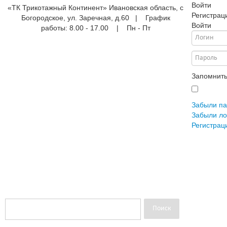
Войти
«ТК Трикотажный Континент» Ивановская область, с
Регистрац
Богородское, ул. Заречная, д.60 | График
Войти
работы: 8.00 - 17.00 | Пн - Пт
Запомнить
е
ые
Войти
АНА
ры
Забыли па
Забыли ло
Регистрац
жды
ки
и
ежды