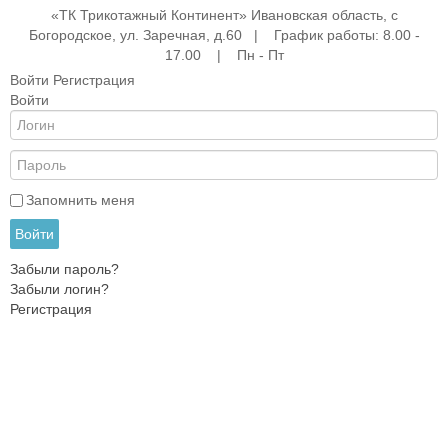
«ТК Трикотажный Континент» Ивановская область, с
Богородское, ул. Заречная, д.60 | График работы: 8.00 -
17.00 | Пн - Пт
Войти
Регистрация
Войти
е
ые
АНА
ры
Запомнить меня
Войти
Забыли пароль?
жды
Забыли логин?
Регистрация
ки
и
ежды