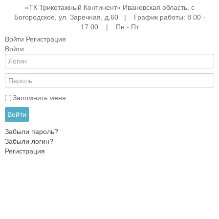
«ТК Трикотажный Континент» Ивановская область, с
Богородское, ул. Заречная, д.60 | График работы: 8.00 -
17.00 | Пн - Пт
Войти
Регистрация
Войти
е
ые
АНА
ры
Запомнить меня
Войти
Забыли пароль?
жды
Забыли логин?
Регистрация
ки
и
ежды