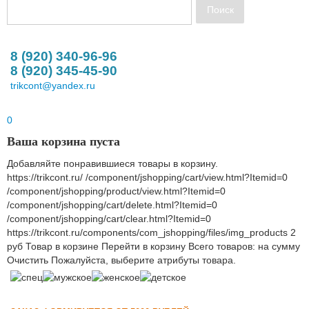
8 (920) 340-96-96
8 (920) 345-45-90
trikcont@yandex.ru
0
Ваша корзина пуста
Добавляйте понравившиеся товары в корзину.
https://trikcont.ru/
/component/jshopping/cart/view.html?Itemid=0
/component/jshopping/product/view.html?Itemid=0
/component/jshopping/cart/delete.html?Itemid=0
/component/jshopping/cart/clear.html?Itemid=0
https://trikcont.ru/components/com_jshopping/files/img_products
2
руб
Товар в корзине
Перейти в корзину
Всего товаров:
на сумму
Очистить
Пожалуйста, выберите атрибуты товара.