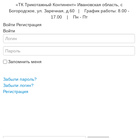
«ТК Трикотажный Континент» Ивановская область, с
Богородское, ул. Заречная, д.60 | График работы: 8.00 -
17.00 | Пн - Пт
Войти
Регистрация
Войти
е
ые
АНА
ры
Запомнить меня
Войти
Забыли пароль?
Забыли логин?
жды
Регистрация
ки
и
ежды