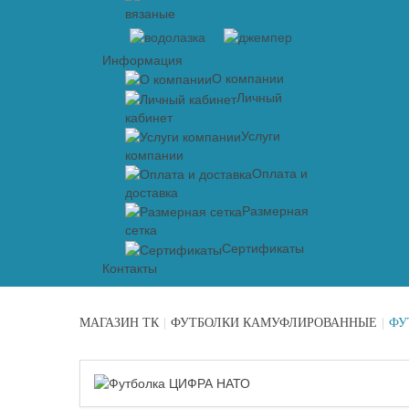
вязаные
Информация
О компании
Личный
кабинет
Услуги
компании
Оплата и
доставка
Размерная
сетка
Сертификаты
Контакты
МАГАЗИН ТК
|
ФУТБОЛКИ КАМУФЛИРОВАННЫЕ
|
ФУ