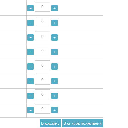
−
+
−
+
−
+
−
+
−
+
−
+
−
+
−
+