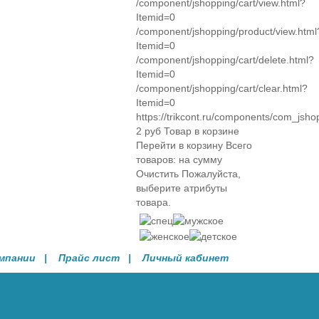
/component/jshopping/cart/view.html?
Itemid=0
/component/jshopping/product/view.html
Itemid=0
/component/jshopping/cart/delete.html?
Itemid=0
/component/jshopping/cart/clear.html?
Itemid=0
https://trikcont.ru/components/com_jsho
2
руб
Товар в корзине
Перейти в корзину
Всего
товаров:
на сумму
Очистить
Пожалуйста,
выберите атрибуты
товара.
омпании
| Прайс лист |
Личный кабинет