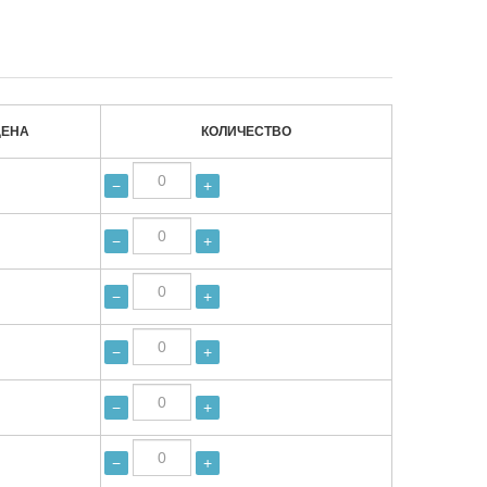
ЦЕНА
КОЛИЧЕСТВО
−
+
−
+
−
+
−
+
−
+
−
+