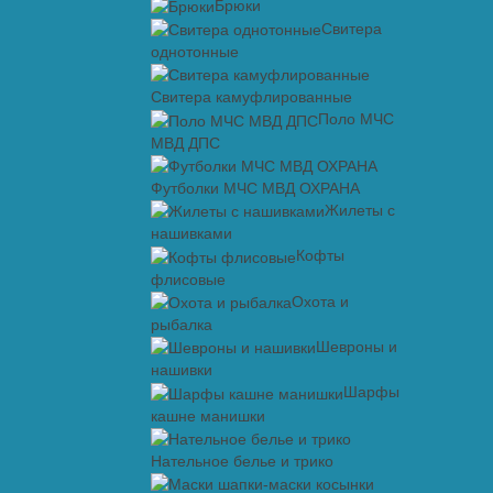
Брюки
Свитера
однотонные
Свитера камуфлированные
Поло МЧС
МВД ДПС
Футболки МЧС МВД ОХРАНА
Жилеты с
нашивками
Кофты
флисовые
Охота и
рыбалка
Шевроны и
нашивки
Шарфы
кашне манишки
Нательное белье и трико