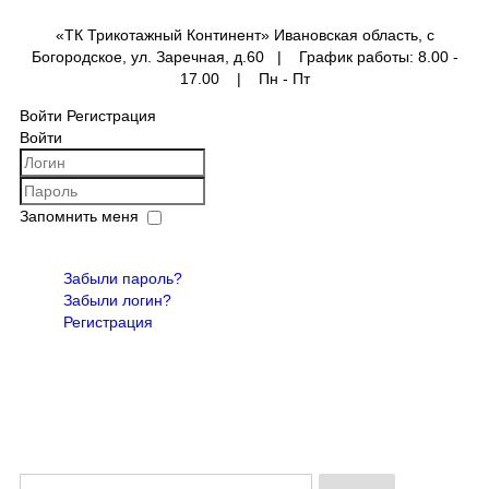
«ТК Трикотажный Континент» Ивановская область, с
Богородское, ул. Заречная, д.60 | График работы: 8.00 -
17.00 | Пн - Пт
Войти
Регистрация
Войти
анные
Запомнить меня
ОХРАНА
Войти
Забыли пароль?
Забыли логин?
Регистрация
ки
ико
осынки
ежда
 1
 2
 3