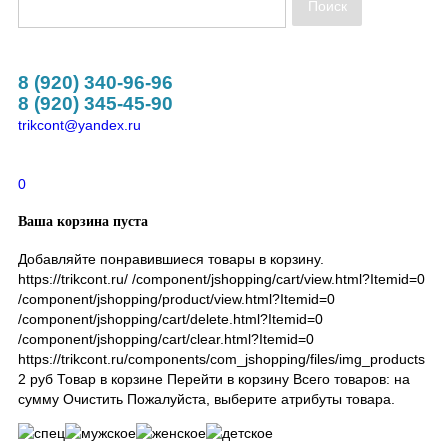
ванные
8 (920) 340-96-96
8 (920) 345-45-90
ки
trikcont@yandex.ru
0
Ваша корзина пуста
арежки
Добавляйте понравившиеся товары в корзину.
й одежды
https://trikcont.ru/
/component/jshopping/cart/view.html?Itemid=0
/component/jshopping/product/view.html?Itemid=0
/component/jshopping/cart/delete.html?Itemid=0
топы
/component/jshopping/cart/clear.html?Itemid=0
https://trikcont.ru/components/com_jshopping/files/img_products
уловеры
2
руб
Товар в корзине
Перейти в корзину
Всего товаров:
на
сумму
Очистить
Пожалуйста, выберите атрибуты товара.