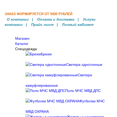
й одежды
ЗАКАЗ ФОРМИРУЕТСЯ ОТ 5000 РУБЛЕЙ
О компании
|
Оплата и доставка
|
Услуги
компании
| Прайс лист |
Личный кабинет
Магазин
Каталог
Спецодежда
Брюки
Свитера однотонные
Свитера
камуфлированные
Поло МЧС МВД ДПС
Футболки МЧС
МВД ОХРАНА
Жилеты с нашивками