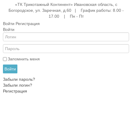
«ТК Трикотажный Континент» Ивановская область, с
Богородское, ул. Заречная, д.60 | График работы: 8.00 -
17.00 | Пн - Пт
Войти
Регистрация
Войти
е
ые
АНА
ры
Запомнить меня
Войти
Забыли пароль?
жды
Забыли логин?
Регистрация
ки
и
ежды