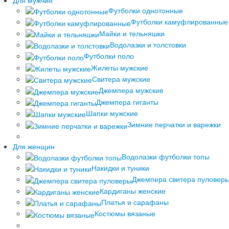
Футболки однотонные
Футболки камуфлированные
Майки и тельняшки
Водолазки и толстовки
Футболки поло
Жилеты мужские
Свитера мужские
Джемпера мужские
Джемпера гиганты
Шапки мужские
Зимние перчатки и варежки
Для женщин
Водолазки футболки топы
Накидки и туники
Джемпера свитера пуловер
Кардиганы женские
Платья и сарафаны
Костюмы вязаные