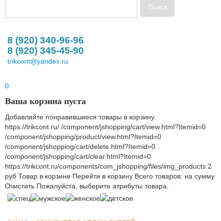
8 (920) 340-96-96
8 (920) 345-45-90
trikcont@yandex.ru
0
Ваша корзина пуста
Добавляйте понравившиеся товары в корзину.
https://trikcont.ru/
/component/jshopping/cart/view.html?Itemid=0
/component/jshopping/product/view.html?Itemid=0
/component/jshopping/cart/delete.html?Itemid=0
/component/jshopping/cart/clear.html?Itemid=0
https://trikcont.ru/components/com_jshopping/files/img_products
2
руб
Товар в корзине
Перейти в корзину
Всего товаров:
на сумму
Очистить
Пожалуйста, выберите атрибуты товара.