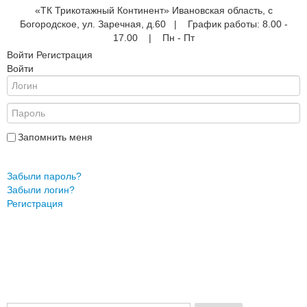
«ТК Трикотажный Континент» Ивановская область, с
Богородское, ул. Заречная, д.60 | График работы: 8.00 -
17.00 | Пн - Пт
Войти
Регистрация
Войти
е
ые
АНА
ры
Запомнить меня
Войти
Забыли пароль?
Забыли логин?
жды
Регистрация
ки
и
ежды