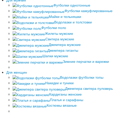
Футболки однотонные
Футболки камуфлированные
Майки и тельняшки
Водолазки и толстовки
Футболки поло
Жилеты мужские
Свитера мужские
Джемпера мужские
Джемпера гиганты
Шапки мужские
Зимние перчатки и варежки
Для женщин
Водолазки футболки топы
Накидки и туники
Джемпера свитера пуловер
Кардиганы женские
Платья и сарафаны
Костюмы вязаные